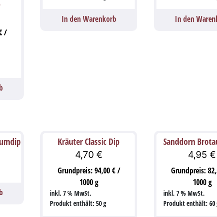
p
In den Warenkorb
In den Waren
€
/
b
iumdip
Kräuter Classic Dip
Sanddorn Brotau
4,70
€
4,95
€
Grundpreis:
94,00
€
/
Grundpreis:
82
1000
g
1000
g
b
inkl. 7 % MwSt.
inkl. 7 % MwSt.
Produkt enthält: 50
g
Produkt enthält: 60