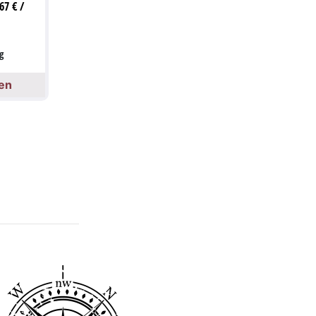
,67
€
/
g
en