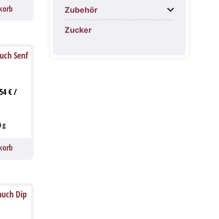
korb
Zubehör
Zucker
uch Senf
,54
€
/
0
g
korb
auch Dip