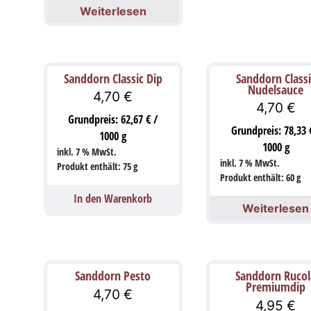
Weiterlesen
Sanddorn Classic Dip
Sanddorn Classi
Nudelsauce
4,70
€
4,70
€
Grundpreis:
62,67
€
/
Grundpreis:
78,33
1000
g
1000
g
inkl. 7 % MwSt.
inkl. 7 % MwSt.
Produkt enthält: 75
g
Produkt enthält: 60
g
In den Warenkorb
Weiterlesen
Sanddorn Pesto
Sanddorn Rucol
Premiumdip
4,70
€
4,95
€