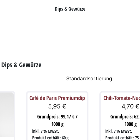
Dips & Gewürze
Dips & Gewürze
Café de Paris Premiumdip
Chili-Tomate-Nu
5,95
€
4,70
€
Grundpreis:
99,17
€
/
Grundpreis:
62
1000
g
1000
g
inkl. 7 % MwSt.
inkl. 7 % MwSt.
Produkt enthält: 60
g
Produkt enthält: 75