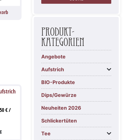
korb
Produkt-
Kategorien
Angebote
Aufstrich
BIO-Produkte
fstrich
Dips/Gewürze
Neuheiten 2026
,50
€
/
Schlickertüten
g
Tee