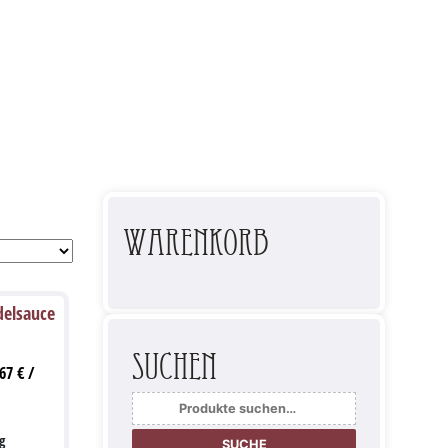
Warenkorb
delsauce
Suchen
,67
€
/
Suche
nach:
g
SUCHE