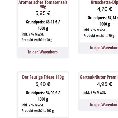
Aromatisches Tomatensalz
Bruschetta-Di
90g
4,70
€
5,95
€
Grundpreis:
67,14
Grundpreis:
66,11
€
/
1000
g
1000
g
inkl. 7 % MwSt.
inkl. 7 % MwSt.
Produkt enthält: 70
g
Produkt enthält: 90
g
In den Warenkor
In den Warenkorb
Der Feurige Friese 110g
Gartenkräuter Prem
5,40
€
4,95
€
Grundpreis:
54,00
€
/
inkl. 7 % MwSt.
1000
g
In den Warenkor
inkl. 7 % MwSt.
Produkt enthält: 100
g