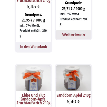
Fruchtaufstrich 210g
Grundpreis:
5,45
€
25,71
€
/
1000
g
Grundpreis:
inkl. 7 % MwSt.
Produkt enthält: 210
25,95
€
/
1000
g
g
inkl. 7 % MwSt.
Produkt enthält: 210
Weiterlesen
g
In den Warenkorb
Ebbe Und Flut
Sanddorn Apfel 210g
Sanddorn-Apfel
5,40
€
Fruchtaufstrich 210g