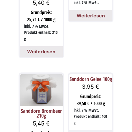
5,40
€
inkl. 7 % MwSt.
Grundpreis:
Weiterlesen
25,71
€
/
1000
g
inkl. 7 % MwSt.
Produkt enthält: 210
g
Weiterlesen
Sanddorn Gelee 100g
3,95
€
Grundpreis:
39,50
€
/
1000
g
Sanddorn Brombeer
inkl. 7 % MwSt.
210g
Produkt enthält: 100
g
5,45
€