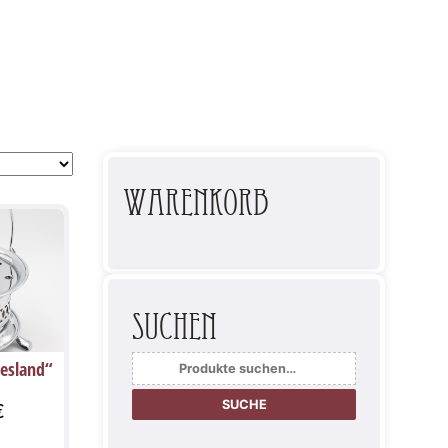
Warenkorb
Suchen
Suche
iesland“
nach:
SUCHE
€