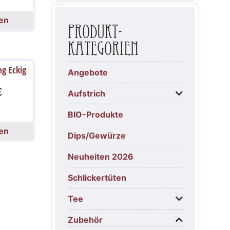
en
Produkt-
Kategorien
g Eckig
Angebote
d
€
Aufstrich
BIO-Produkte
en
Dips/Gewürze
Neuheiten 2026
Schlickertüten
Tee
Zubehör