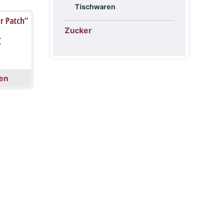
Tischwaren
or Patch“
Zucker
€
en