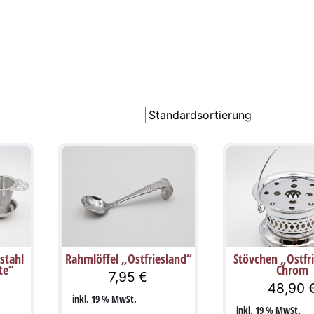
stahl
Rahmlöffel „Ostfriesland“
Stövchen „Ostfr
te“
Chrom
7,95
€
48,90
inkl. 19 % MwSt.
inkl. 19 % MwSt.