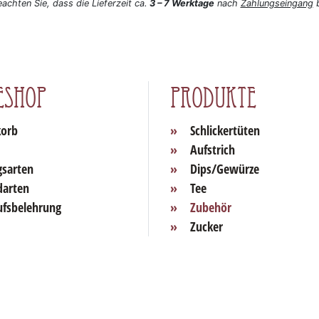
eachten Sie, dass die Lieferzeit ca.
3 – 7 Werktage
nach
Zahlungseingang
b
eshop
Produkte
orb
Schlickertüten
Aufstrich
gsarten
Dips/Gewürze
darten
Tee
ufsbelehrung
Zubehör
Zucker