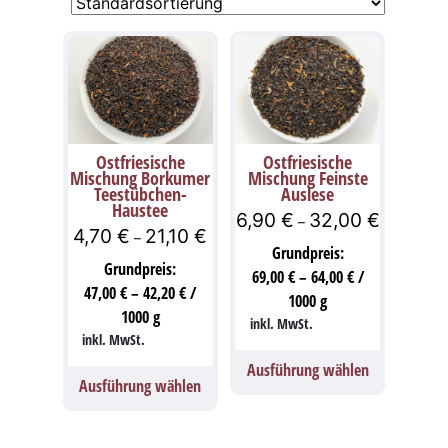
Ostfriesische
Ostfriesische
Mischung Borkumer
Mischung Feinste
Teestübchen-
Auslese
Haustee
6,90
€
32,00
€
–
4,70
€
21,10
€
–
Grundpreis:
Grundpreis:
69,00
€
–
64,00
€
/
47,00
€
–
42,20
€
/
1000
g
1000
g
inkl. MwSt.
inkl. MwSt.
Ausführung wählen
Ausführung wählen