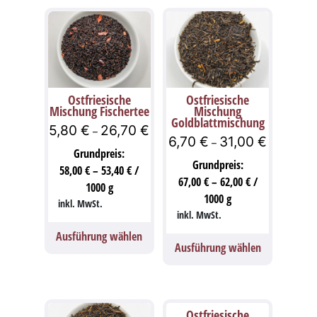
Ostfriesische
Ostfriesische
Mischung Fischertee
Mischung
Goldblattmischung
5,80
€
26,70
€
–
6,70
€
31,00
€
–
Grundpreis:
Grundpreis:
58,00
€
–
53,40
€
/
67,00
€
–
62,00
€
/
1000
g
1000
g
inkl. MwSt.
inkl. MwSt.
Ausführung wählen
Ausführung wählen
Ostfriesische