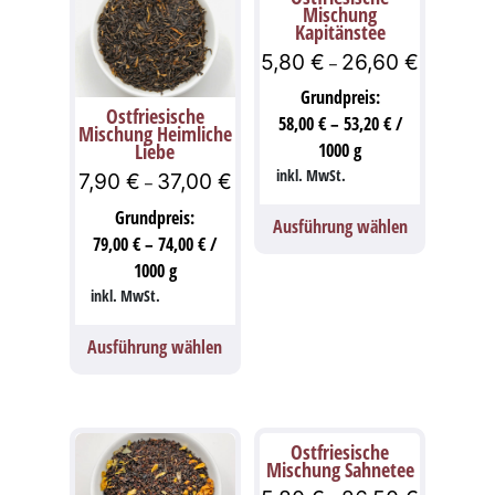
Mischung
Kapitänstee
5,80
€
26,60
€
–
Grundpreis:
Ostfriesische
58,00
€
–
53,20
€
/
Mischung Heimliche
Liebe
1000
g
inkl. MwSt.
7,90
€
37,00
€
–
Grundpreis:
Ausführung wählen
79,00
€
–
74,00
€
/
1000
g
inkl. MwSt.
Ausführung wählen
Ostfriesische
Mischung Sahnetee