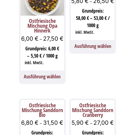
5,80
€
26,50
€
–
Grundpreis:
58,00
€
–
53,00
€
/
Ostfriesische
Mischung Opa
1000
g
Hinnerk
inkl. MwSt.
6,00
€
27,50
€
–
Ausführung wählen
Grundpreis:
6,00
€
–
5,50
€
/
1000
g
inkl. MwSt.
Ausführung wählen
Ostfriesische
Ostfriesische
Mischung Sanddorn
Mischung Sanddorn
Bio
Cranberry
6,80
€
31,50
€
5,90
€
27,00
€
–
–
Grundpreis:
Grundpreis: