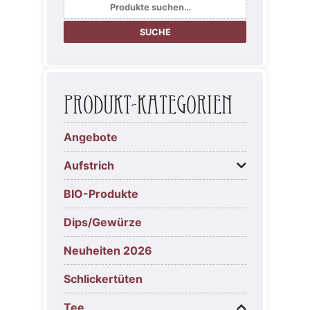
Suche
nach:
SUCHE
Produkt-Kategorien
Angebote
Aufstrich
BIO-Produkte
Dips/Gewürze
Neuheiten 2026
Schlickertüten
Tee