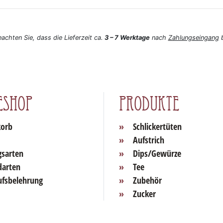
eachten Sie, dass die Lieferzeit ca.
3 – 7 Werktage
nach
Zahlungseingang
b
eshop
Produkte
orb
Schlickertüten
Aufstrich
gsarten
Dips/Gewürze
darten
Tee
ufsbelehrung
Zubehör
Zucker