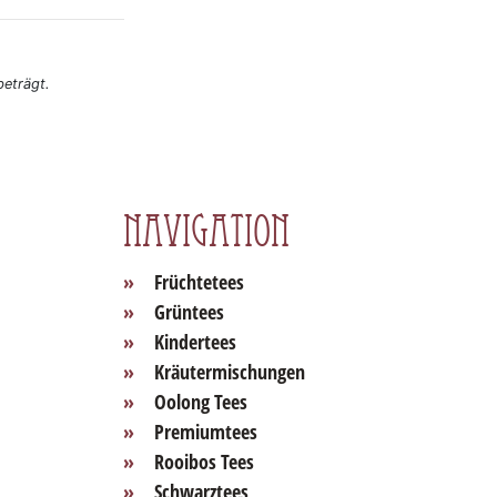
eträgt.
Navigation
Früchtetees
Grüntees
Kindertees
Kräutermischungen
Oolong Tees
Premiumtees
Rooibos Tees
Schwarztees