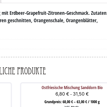
g mit Erdbeer-Grapefruit-Zitronen-Geschmack. Zutaten
en geschnitten, Orangenschale, Orangenblätter,
liche Produkte
Ostfriesische Mischung Sanddorn Bio
6,80
€
31,50
€
–
Grundpreis:
68,00
€
–
63,00
€
/
1000
g