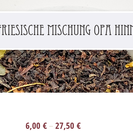
friesische Mischung Opa Hin
6,00
€
–
27,50
€