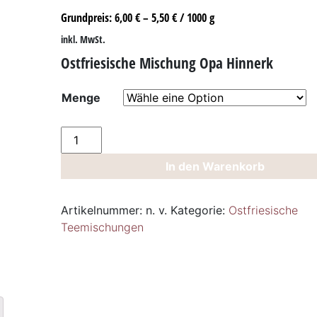
Grundpreis:
6,00
€
–
5,50
€
/
1000
g
inkl. MwSt.
Ostfriesische Mischung Opa Hinnerk
Menge
Ostfriesische
Mischung
In den Warenkorb
Opa
Hinnerk
Menge
Artikelnummer:
n. v.
Kategorie:
Ostfriesische
Teemischungen