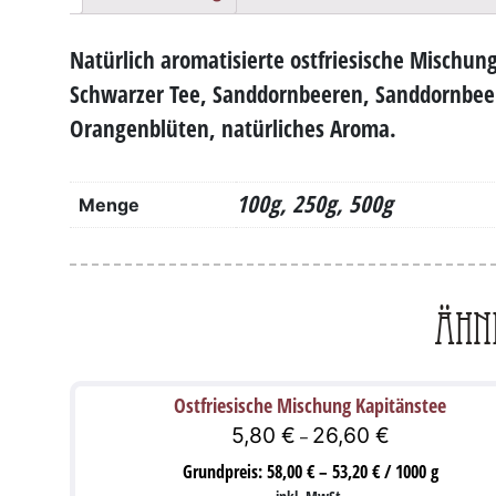
Natürlich aromatisierte ostfriesische Mischun
Schwarzer Tee, Sanddornbeeren, Sanddornbeer
Orangenblüten, natürliches Aroma.
100g, 250g, 500g
Menge
Ähn
Ostfriesische Mischung Kapitänstee
5,80
€
26,60
€
–
Grundpreis:
58,00
€
–
53,20
€
/
1000
g