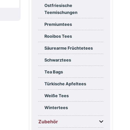
Ostfriesische
Teemischungen
Premiumtees
Rooibos Tees
Säurearme Früchtetees
Schwarztees
Tea Bags
Türkische Apfeltees
Weiße Tees
Wintertees
Zubehör