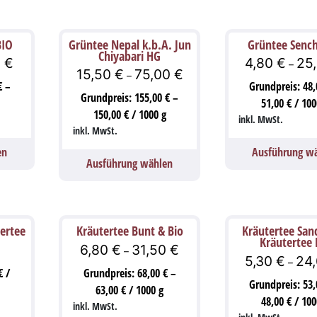
BIO
Grüntee Nepal k.b.A. Jun
Grüntee Sench
Chiyabari HG
0
€
4,80
€
25
–
15,50
€
75,00
€
–
€
–
Grundpreis:
48
Grundpreis:
155,00
€
–
51,00
€
/
100
150,00
€
/
1000
g
inkl. MwSt.
inkl. MwSt.
en
Ausführung w
Ausführung wählen
tertee
Kräutertee Bunt & Bio
Kräutertee San
Kräutertee 
6,80
€
31,50
€
–
5,30
€
24
–
€
/
Grundpreis:
68,00
€
–
Grundpreis:
53
63,00
€
/
1000
g
48,00
€
/
100
inkl. MwSt.