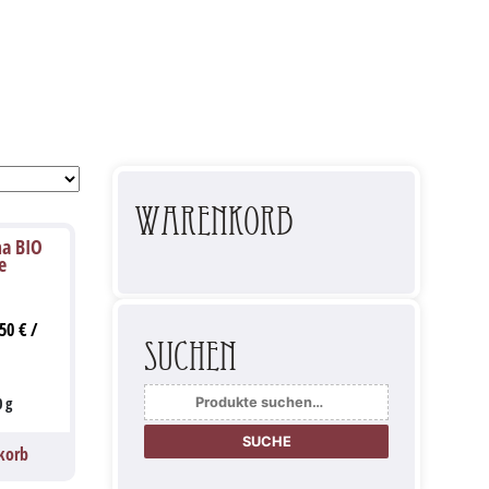
Warenkorb
ma BIO
e
,50
€
/
Suchen
Suche
0
g
nach:
SUCHE
korb