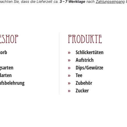
eachten Sie, dass die Lieferzeit ca.
3 – 7 Werktage
nach
Zahlungseingang
b
eshop
Produkte
orb
Schlickertüten
Aufstrich
gsarten
Dips/Gewürze
darten
Tee
ufsbelehrung
Zubehör
Zucker