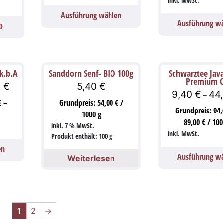
inkl. MwSt.
Ausführung wählen
Ausführung w
b
 k.b.A
Sanddorn Senf- BIO 100g
Schwarztee Java
Premium 
0
€
5,40
€
9,40
€
44
–
€
–
Grundpreis:
54,00
€
/
Grundpreis:
94
1000
g
89,00
€
/
100
inkl. 7 % MwSt.
inkl. MwSt.
Produkt enthält: 100
g
en
Ausführung w
Weiterlesen
1
2
→