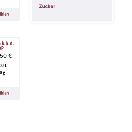
Zucker
ählen
 k.b.A.
OP
,50
€
,00
€
–
0
g
ählen