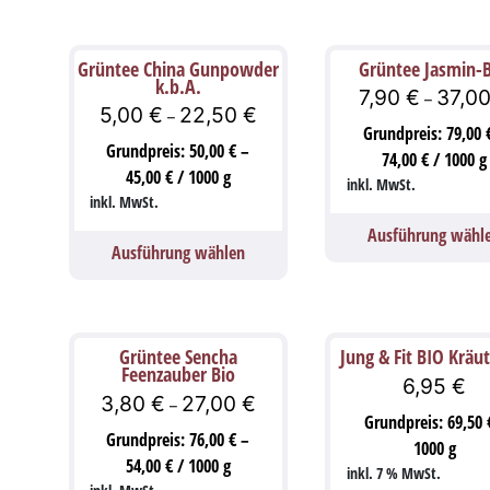
Grüntee China Gunpowder
Grüntee Jasmin-
k.b.A.
7,90
€
37,0
–
5,00
€
22,50
€
–
Grundpreis:
79,00
Grundpreis:
50,00
€
–
74,00
€
/
1000
g
45,00
€
/
1000
g
inkl. MwSt.
inkl. MwSt.
Ausführung wähl
Ausführung wählen
Grüntee Sencha
Jung & Fit BIO Kräu
Feenzauber Bio
6,95
€
3,80
€
27,00
€
–
Grundpreis:
69,50
Grundpreis:
76,00
€
–
1000
g
54,00
€
/
1000
g
inkl. 7 % MwSt.