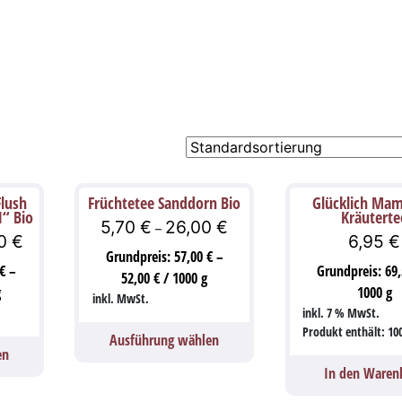
Flush
Früchtetee Sanddorn Bio
Glücklich Ma
1“ Bio
Kräuterte
5,70
€
26,00
€
–
00
€
6,95
€
Grundpreis:
57,00
€
–
€
–
Grundpreis:
69
52,00
€
/
1000
g
g
1000
g
inkl. MwSt.
inkl. 7 % MwSt.
Produkt enthält: 10
Ausführung wählen
en
In den Waren