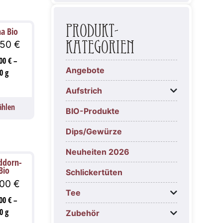
Produkt-
a Bio
Kategorien
,50
€
,00
€
–
Angebote
0
g
Aufstrich
ählen
BIO-Produkte
Dips/Gewürze
Neuheiten 2026
ddorn-
Bio
Schlickertüten
,00
€
Tee
,00
€
–
0
g
Zubehör