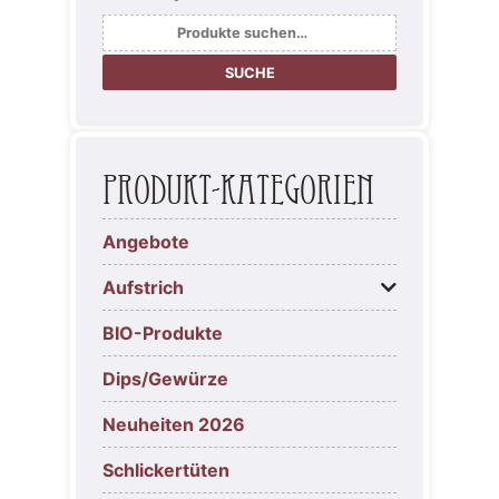
Suche
nach:
SUCHE
Produkt-Kategorien
Angebote
Aufstrich
BIO-Produkte
Dips/Gewürze
Neuheiten 2026
Schlickertüten