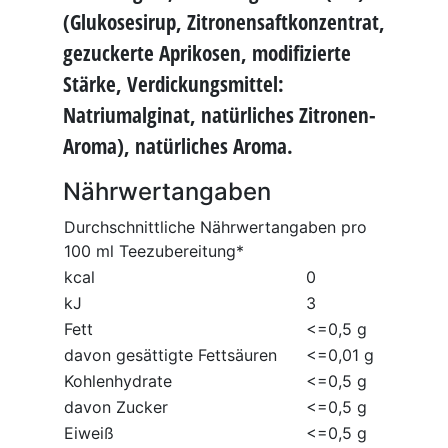
(Glukosesirup, Zitronensaftkonzentrat,
gezuckerte Aprikosen, modifizierte
Stärke, Verdickungsmittel:
Natriumalginat, natürliches Zitronen-
Aroma), natürliches Aroma.
Nährwertangaben
Durchschnittliche Nährwertangaben pro
100 ml Teezubereitung*
kcal
0
kJ
3
Fett
<=0,5 g
davon gesättigte Fettsäuren
<=0,01 g
Kohlenhydrate
<=0,5 g
davon Zucker
<=0,5 g
Eiweiß
<=0,5 g