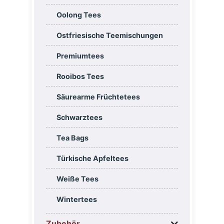
Oolong Tees
Ostfriesische Teemischungen
Premiumtees
Rooibos Tees
Säurearme Früchtetees
Schwarztees
Tea Bags
Türkische Apfeltees
Weiße Tees
Wintertees
Zubehör