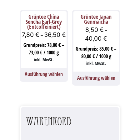
Grüntee China
Grüntee Japan
Sencha Earl-Grey
Genmaicha
(Entcoffeiniert)
8,50
€
–
7,80
€
36,50
€
–
40,00
€
Grundpreis:
78,00
€
–
Grundpreis:
85,00
€
–
73,00
€
/
1000
g
80,00
€
/
1000
g
inkl. MwSt.
inkl. MwSt.
Ausführung wählen
Ausführung wählen
Warenkorb