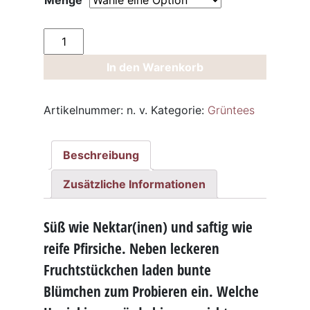
Menge
Grüntee
Nektarine
In den Warenkorb
Pfirsich
Menge
Artikelnummer:
n. v.
Kategorie:
Grüntees
Beschreibung
Zusätzliche Informationen
Süß
wie Nektar(inen) und
saftig
wie
reife
Pfirsiche. Neben leckeren
Fruchtstückchen laden bunte
Blümchen zum Probieren ein. Welche