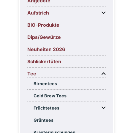
Angebote
Aufstrich
BIO-Produkte
Dips/Gewürze
Neuheiten 2026
Schlickertüten
Tee
Birnentees
Cold Brew Tees
Früchtetees
Grüntees
Kräutermischungen