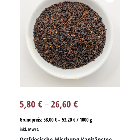
5,80
€
–
26,60
€
Grundpreis:
58,00
€
–
53,20
€
/
1000
g
inkl. MwSt.
Ostfriesische Mischung Kapitänstee