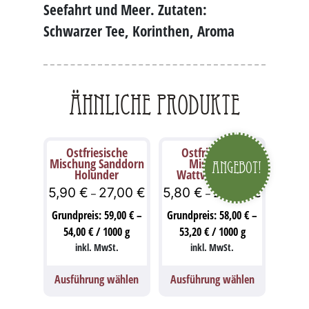
Seefahrt und Meer. Zutaten:
Schwarzer Tee, Korinthen, Aroma
Ähnliche Produkte
Ostfriesische
Ostfriesische
Mischung Sanddorn
Mischung
Angebot!
Holunder
Wattwurm Tee
5,90
€
27,00
€
5,80
€
26,60
€
–
–
Grundpreis:
59,00
€
–
Grundpreis:
58,00
€
–
54,00
€
/
1000
g
53,20
€
/
1000
g
inkl. MwSt.
inkl. MwSt.
Ausführung wählen
Ausführung wählen