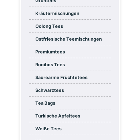
Grüntees
Kräutermischungen
Oolong Tees
Ostfriesische Teemischungen
Premiumtees
Rooibos Tees
Säurearme Früchtetees
Schwarztees
Tea Bags
Türkische Apfeltees
Weiße Tees