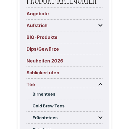
Produkt-Kategorien
Angebote
Aufstrich
BIO-Produkte
Dips/Gewürze
Neuheiten 2026
Schlickertüten
Tee
Birnentees
Cold Brew Tees
Früchtetees