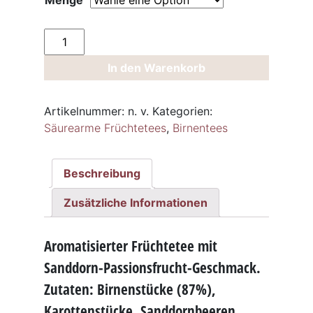
Menge
Birnengarten
Tee
In den Warenkorb
Sanddorn
Menge
Artikelnummer:
n. v.
Kategorien:
Säurearme Früchtetees
,
Birnentees
Beschreibung
Zusätzliche Informationen
Aromatisierter Früchtetee mit
Sanddorn-Passionsfrucht-Geschmack.
Zutaten: Birnenstücke (87%),
Karottenstücke, Sanddornbeeren