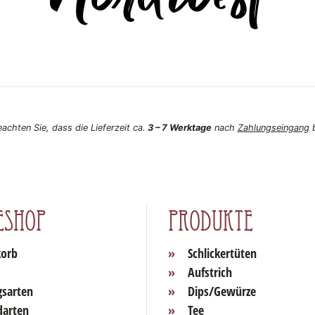
eachten Sie, dass die Lieferzeit ca.
3 – 7 Werktage
nach
Zahlungseingang
b
eshop
Produkte
orb
Schlickertüten
Aufstrich
gsarten
Dips/Gewürze
darten
Tee