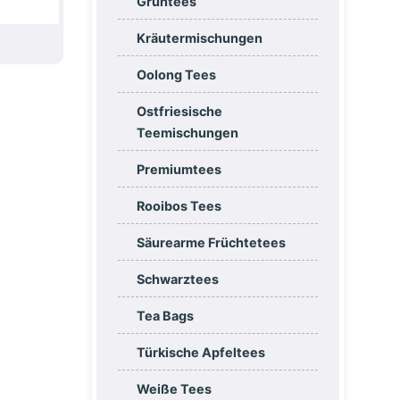
Grüntees
Kräutermischungen
Oolong Tees
Ostfriesische
Teemischungen
Premiumtees
Rooibos Tees
Säurearme Früchtetees
Schwarztees
Tea Bags
Türkische Apfeltees
Weiße Tees