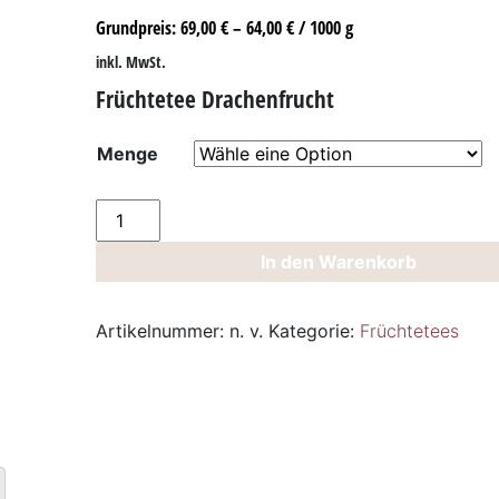
Grundpreis:
69,00
€
–
64,00
€
/
1000
g
inkl. MwSt.
Früchtetee Drachenfrucht
Menge
Früchtetee
Drachenfrucht
In den Warenkorb
Menge
Artikelnummer:
n. v.
Kategorie:
Früchtetees