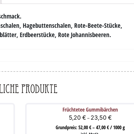
eschmack.
nschalen, Hagebuttenschalen, Rote-Beete-Stücke,
lätter, Erdbeerstücke, Rote Johannisbeeren.
liche Produkte
Früchtetee Gummibärchen
5,20
€
23,50
€
–
Grundpreis:
52,00
€
–
47,00
€
/
1000
g