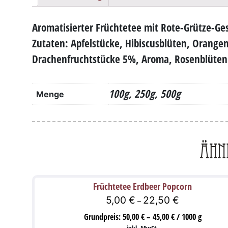
Aromatisierter Früchtetee mit Rote-Grütze-G
Zutaten: Apfelstücke, Hibiscusblüten, Orange
Drachenfruchtstücke 5%, Aroma, Rosenblütenb
100g, 250g, 500g
Menge
Ähn
Früchtetee Erdbeer Popcorn
5,00
€
22,50
€
–
Grundpreis:
50,00
€
–
45,00
€
/
1000
g