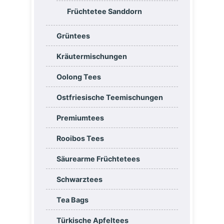
Früchtetee Sanddorn
Grüntees
Kräutermischungen
Oolong Tees
Ostfriesische Teemischungen
Premiumtees
Rooibos Tees
Säurearme Früchtetees
Schwarztees
Tea Bags
Türkische Apfeltees