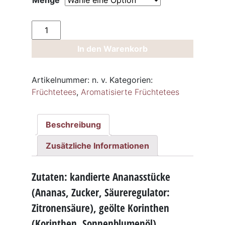
Menge
Früchtetee
Kirsch-
In den Warenkorb
Banane
Menge
Artikelnummer:
n. v.
Kategorien:
Früchtetees
,
Aromatisierte Früchtetees
Beschreibung
Zusätzliche Informationen
Zutaten: kandierte Ananasstücke
(Ananas, Zucker, Säureregulator:
Zitronensäure), geölte Korinthen
(Korinthen, Sonnenblumenöl),