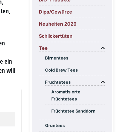
n,
üten,
Dips/Gewürze
Neuheiten 2026
Schlickertüten
en
Tee
Birnentees
e ein
en will
Cold Brew Tees
Früchtetees
Aromatisierte
Früchtetees
Früchtetee Sanddorn
Grüntees