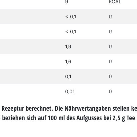
9
KCAL
< 0,1
G
< 0,1
G
1,9
G
1,6
G
0,1
G
0,01
G
 Rezeptur berechnet. Die Nährwertangaben stellen k
beziehen sich auf 100 ml des Aufgusses bei 2,5 g Tee