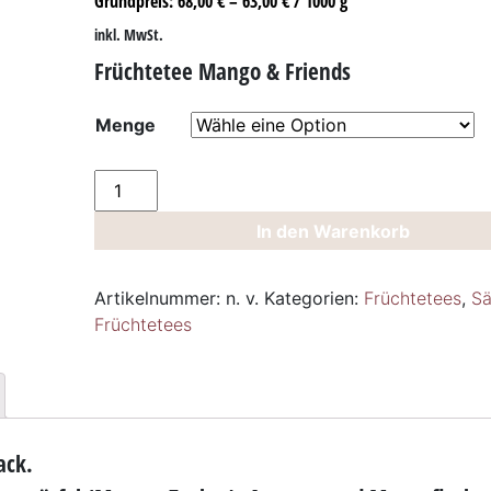
Grundpreis:
68,00
€
–
63,00
€
/
1000
g
inkl. MwSt.
Früchtetee Mango & Friends
Menge
Früchtetee
Mango
In den Warenkorb
&
Friends
Menge
Artikelnummer:
n. v.
Kategorien:
Früchtetees
,
S
Früchtetees
ack.