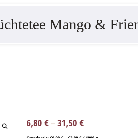
üchtetee Mango & Frie
6,80
€
–
31,50
€