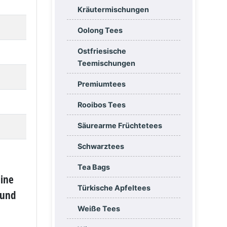
Kräutermischungen
Oolong Tees
Ostfriesische
Teemischungen
Premiumtees
Rooibos Tees
Säurearme Früchtetees
Schwarztees
Tea Bags
eine
Türkische Apfeltees
 und
Weiße Tees