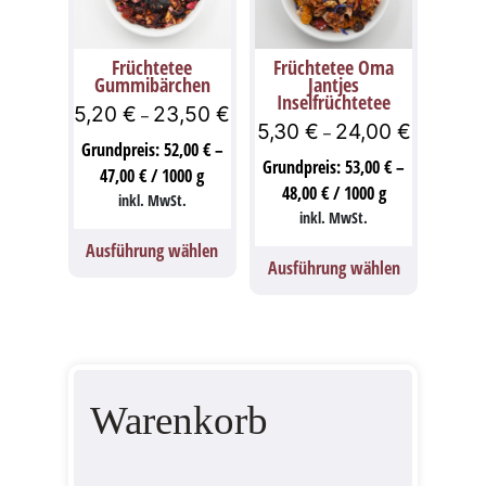
Früchtetee
Früchtetee Oma
Gummibärchen
Jantjes
Inselfrüchtetee
5,20
€
23,50
€
–
5,30
€
24,00
€
–
Grundpreis:
52,00
€
–
Grundpreis:
53,00
€
–
47,00
€
/
1000
g
48,00
€
/
1000
g
inkl. MwSt.
inkl. MwSt.
Ausführung wählen
Ausführung wählen
Warenkorb