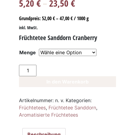
5,20
€
–
23,50
€
Grundpreis:
52,00
€
–
47,00
€
/
1000
g
inkl. MwSt.
Früchtetee Sanddorn Cranberry
Menge
Früchtetee
Sanddorn
In den Warenkorb
Cranberry
Menge
Artikelnummer:
n. v.
Kategorien:
Früchtetees
,
Früchtetee Sanddorn
,
Aromatisierte Früchtetees
Beschreibung