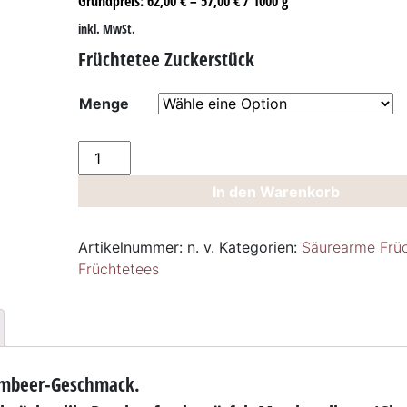
Grundpreis:
62,00
€
–
57,00
€
/
1000
g
inkl. MwSt.
Früchtetee Zuckerstück
Menge
Früchtetee
Zuckerstück
In den Warenkorb
Menge
Artikelnummer:
n. v.
Kategorien:
Säurearme Frü
Früchtetees
Himbeer-Geschmack.