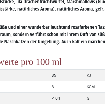
lstücke, lila Drachenfruchtwürfel, Marshmallows (Glu
sstärke, natürliches Aroma), natürliches Aroma, gefr.
Süße
und einer wunderbar leuchtend rosafarbenen Tass
traum, sondern verführt schon mit ihrem Duft von
süß
le Naschkatzen der Umgebung. Auch kalt ein märchen
werte pro 100 ml
35
KJ
8
KCAL
< 0,1
G