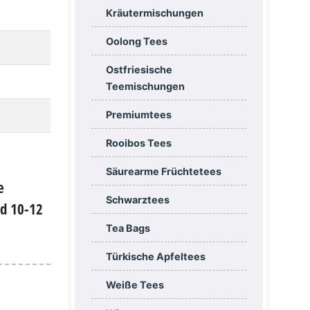
Kräutermischungen
Oolong Tees
Ostfriesische
Teemischungen
Premiumtees
Rooibos Tees
Säurearme Früchtetees
e
Schwarztees
nd 10-12
Tea Bags
Türkische Apfeltees
Weiße Tees