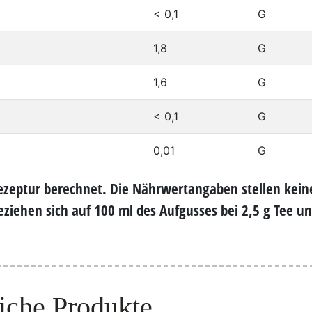
< 0,1
G
1,8
G
1,6
G
< 0,1
G
0,01
G
zeptur berechnet. Die Nährwertangaben stellen kein
ziehen sich auf 100 ml des Aufgusses bei 2,5 g Tee u
iche Produkte