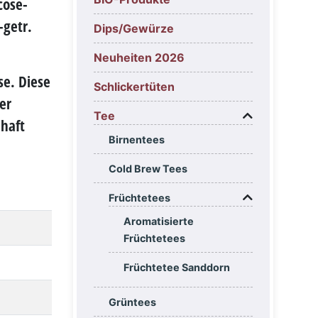
cose-
-getr.
Dips/Gewürze
Neuheiten 2026
e. Diese
Schlickertüten
er
Tee
haft
Birnentees
Cold Brew Tees
Früchtetees
Aromatisierte
Früchtetees
Früchtetee Sanddorn
Grüntees