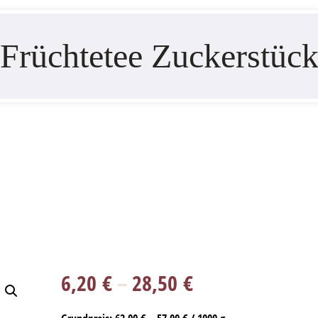
Früchtetee Zuckerstüc
6,20
€
–
28,50
€