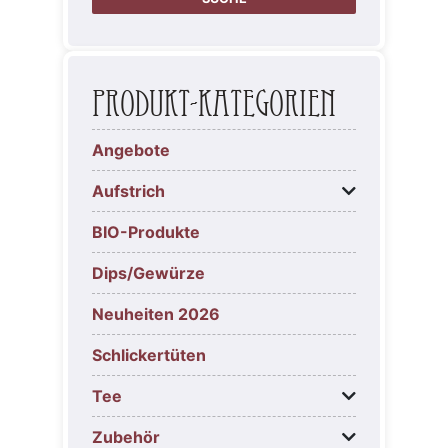
Produkt-Kategorien
Angebote
Aufstrich
BIO-Produkte
Dips/Gewürze
Neuheiten 2026
Schlickertüten
Tee
Zubehör