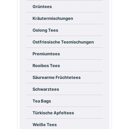
Grüntees
Kräutermischungen
Oolong Tees
Ostfriesische Teemischungen
Premiumtees
Rooibos Tees
Säurearme Früchtetees
Schwarztees
Tea Bags
Türkische Apfeltees
Weiße Tees