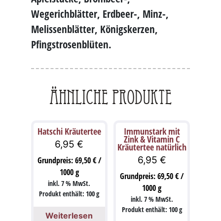
Wegerichblätter, Erdbeer-, Minz-,
Melissenblätter, Königskerzen,
Pfingstrosenblüten.
Ähnliche Produkte
Hatschi Kräutertee
Immunstark mit
Zink & Vitamin C
6,95
€
Kräutertee natürlich
6,95
€
Grundpreis:
69,50
€
/
1000
g
Grundpreis:
69,50
€
/
inkl. 7 % MwSt.
1000
g
Produkt enthält: 100
g
inkl. 7 % MwSt.
Produkt enthält: 100
g
Weiterlesen