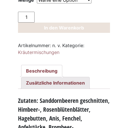
Menge
Kräutertee
Susi
In den Warenkorb
Sorglos
Menge
Artikelnummer:
n. v.
Kategorie:
Kräutermischungen
Beschreibung
Zusätzliche Informationen
Zutaten: Sanddornbeeren geschnitten,
Himbeer-, Rosenblütenblätter,
Hagebutten, Anis, Fenchel,
Apfelstücke, Brombeer-,