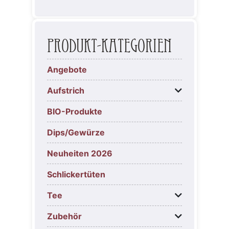
Produkt-Kategorien
Angebote
Aufstrich
BIO-Produkte
Dips/Gewürze
Neuheiten 2026
Schlickertüten
Tee
Zubehör