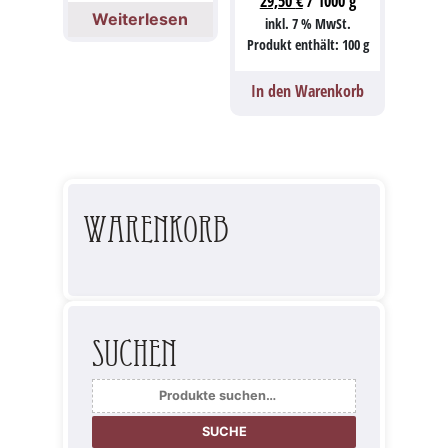
29,50
€
/
1000
g
Weiterlesen
inkl. 7 % MwSt.
Produkt enthält: 100
g
In den Warenkorb
Warenkorb
Suchen
Suche
nach:
SUCHE