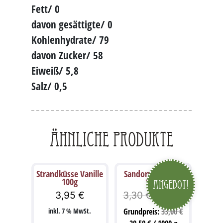
Fett/ 0
davon gesättigte/ 0
Kohlenhydrate/ 79
davon Zucker/ 58
Eiweiß/ 5,8
Salz/ 0,5
Ähnliche Produkte
Strandküsse Vanille
Sandornbonbons
100g
100g
Angebot!
Ursprünglicher
Aktueller
3,95
€
3,30
€
2,95
€
Preis
Preis
inkl. 7 % MwSt.
Grundpreis:
33,00
€
war:
ist:
3,30 €
2,95 €.