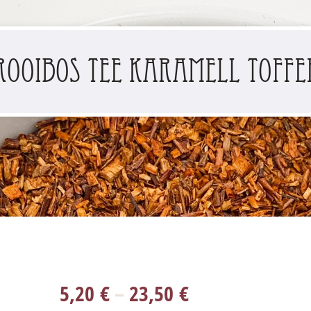
Rooibos Tee Karamell Toffe
5,20
€
–
23,50
€