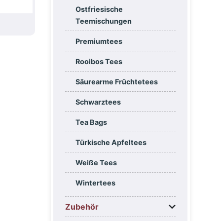
Ostfriesische
Teemischungen
Premiumtees
Rooibos Tees
Säurearme Früchtetees
Schwarztees
Tea Bags
Türkische Apfeltees
Weiße Tees
Wintertees
Zubehör