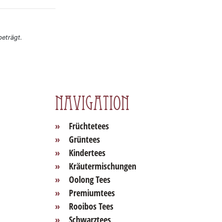
eträgt.
Navigation
Früchtetees
Grüntees
Kindertees
Kräutermischungen
Oolong Tees
Premiumtees
Rooibos Tees
Schwarztees