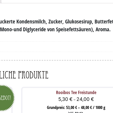
uckerte Kondensmilch, Zucker, Glukosesirup, Butterfe
: Mono-und Diglyceride von Speisefettsäuren), Aroma.
liche Produkte
Rooibos Tee Freistunde
ebot!
5,30
€
24,00
€
–
Grundpreis:
53,00
€
–
48,00
€
/
1000
g