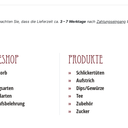
eachten Sie, dass die Lieferzeit ca.
3 – 7 Werktage
nach
Zahlungseingang
b
eshop
Produkte
orb
Schlickertüten
Aufstrich
gsarten
Dips/Gewürze
darten
Tee
ufsbelehrung
Zubehör
Zucker