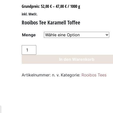
Grundpreis:
52,00
€
–
47,00
€
/
1000
g
inkl. MwSt.
Rooibos Tee Karamell Toffee
Menge
Rooibos
Tee
In den Warenkorb
Karamell
Toffee
Menge
Artikelnummer:
n. v.
Kategorie:
Rooibos Tees