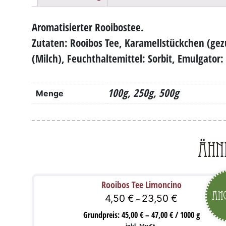
Aromatisierter Rooibostee.
Zutaten: Rooibos Tee, Karamellstückchen (gez
(Milch), Feuchthaltemittel: Sorbit, Emulgator
100g, 250g, 500g
Menge
Ähn
Rooibos Tee Limoncino
Ang
4,50
€
23,50
€
–
Grundpreis:
45,00
€
–
47,00
€
/
1000
g