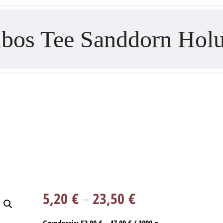
bos Tee Sanddorn Hol
5,20
€
–
23,50
€