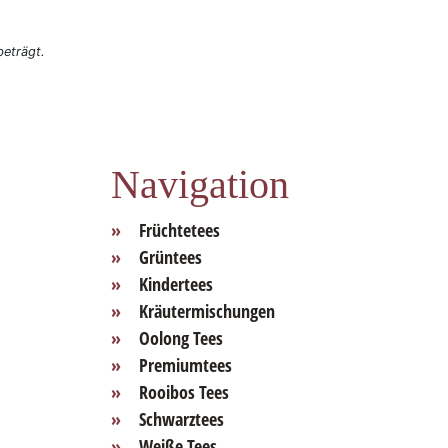
eträgt.
Navigation
Früchtetees
Grüntees
Kindertees
Kräutermischungen
Oolong Tees
Premiumtees
Rooibos Tees
Schwarztees
Weiße Tees