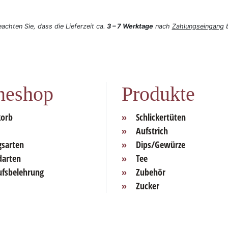
eachten Sie, dass die Lieferzeit ca.
3 – 7 Werktage
nach
Zahlungseingang
b
neshop
Produkte
orb
Schlickertüten
Aufstrich
gsarten
Dips/Gewürze
darten
Tee
ufsbelehrung
Zubehör
Zucker