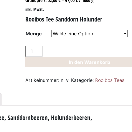
Grundpreis:
52,00
€
–
47,00
€
/
1000
g
inkl. MwSt.
Rooibos Tee Sanddorn Holunder
Menge
Rooibos
Tee
In den Warenkorb
Sanddorn
Holunder
Menge
Artikelnummer:
n. v.
Kategorie:
Rooibos Tees
Tee, Sanddornbeeren, Holunderbeeren,