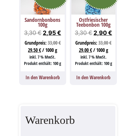
Sandornbonbons
Ostfriesischer
100g
Teebonbon 100g
Ursprünglicher
Aktueller
Ursprünglicher
Aktueller
3,30
€
2,95
€
3,30
€
2,90
€
Preis
Preis
Preis
Preis
Grundpreis:
33,00
€
Grundpreis:
33,00
€
war:
ist:
war:
ist:
29,50
€
/
1000
g
29,00
€
/
1000
g
3,30 €
2,95 €.
3,30 €
2,90 €.
inkl. 7 % MwSt.
inkl. 7 % MwSt.
Produkt enthält: 100
g
Produkt enthält: 100
g
In den Warenkorb
In den Warenkorb
Warenkorb