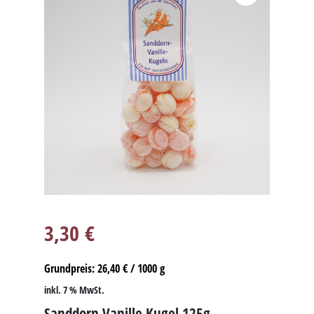
3,30
€
Grundpreis:
26,40
€
/
1000
g
inkl. 7 % MwSt.
Sanddorn Vanille Kugel 125g