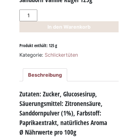
Sanddorn
Vanille
In den Warenkorb
Kugel
125g
Menge
Produkt enthält: 125
g
Kategorie:
Schlickertüten
Beschreibung
Zutaten: Zucker, Glucosesirup,
Säuerungsmittel: Zitronensäure,
Sanddornpulver (1%), Farbstoff:
Paprikaextrakt, natürliches Aroma
Ø Nährwerte pro 100g