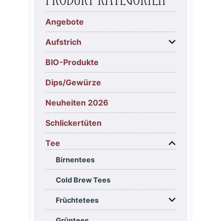
Angebote
Aufstrich
BIO-Produkte
Dips/Gewürze
Neuheiten 2026
Schlickertüten
Tee
Birnentees
Cold Brew Tees
Früchtetees
Grüntees