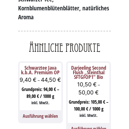
Kornblumenblütenblätter, natürliches
Aroma
Ähnliche Produkte
Schwarztee Java
Darjeeling Second
k.b.A. Premium OP
Flush „Steinthal
SFTGFOP1“ Bio
9,40
€
44,50
€
–
10,50
€
–
Grundpreis:
94,00
€
–
50,00
€
89,00
€
/
1000
g
Grundpreis:
105,00
€
–
inkl. MwSt.
100,00
€
/
1000
g
inkl. MwSt.
Ausführung wählen
Ausführung wählen