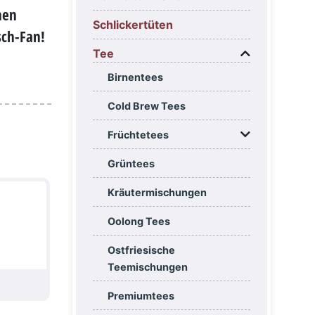
hen
Schlickertüten
sch-Fan!
Tee
Birnentees
Cold Brew Tees
Früchtetees
Grüntees
Kräutermischungen
Oolong Tees
Ostfriesische
Teemischungen
Premiumtees