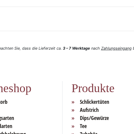
eachten Sie, dass die Lieferzeit ca.
3 – 7 Werktage
nach
Zahlungseingang
b
neshop
Produkte
orb
Schlickertüten
Aufstrich
gsarten
Dips/Gewürze
darten
Tee