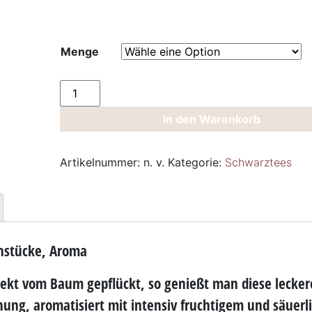
Menge
Schwarztee
Wildkirsche
In den Warenkorb
Menge
Artikelnummer:
n. v.
Kategorie:
Schwarztees
chstücke, Aroma
rekt vom Baum gepflückt, so genießt man diese lecker
hung, aromatisiert mit
intensiv fruchtigem
und
säuerl