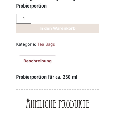
Probierportion
Tea
Bag
In den Warenkorb
China
Milky
Oolong
Kategorie:
Tea Bags
-
Probierportion
Menge
Beschreibung
Probierportion für ca. 250 ml
Ähnliche Produkte