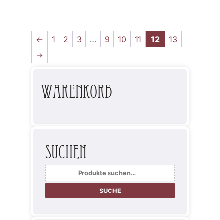
←
1
2
3
…
9
10
11
12
13
→
Warenkorb
Suchen
Suche
nach:
SUCHE