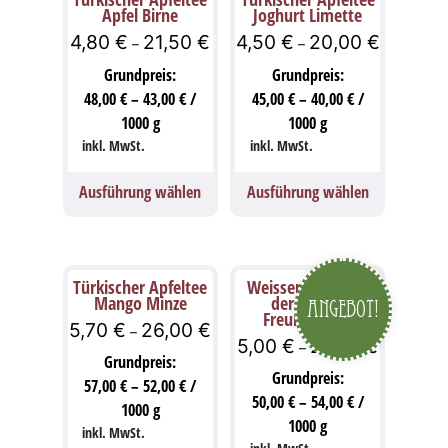
Apfel Birne
Joghurt Limette
4,80
€
21,50
€
4,50
€
20,00
€
–
–
Grundpreis:
Grundpreis:
48,00
€
–
43,00
€
/
45,00
€
–
40,00
€
/
1000
g
1000
g
inkl. MwSt.
inkl. MwSt.
Ausführung wählen
Ausführung wählen
Türkischer Apfeltee
Weisser Tee – Tee
Mango Minze
der langen
Angebot!
Freundschaft
5,70
€
26,00
€
–
5,00
€
27,00
€
–
Grundpreis:
Grundpreis:
57,00
€
–
52,00
€
/
50,00
€
–
54,00
€
/
1000
g
1000
g
inkl. MwSt.