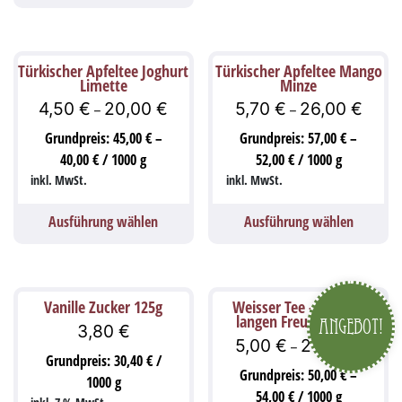
Türkischer Apfeltee Joghurt
Türkischer Apfeltee Mango
Limette
Minze
4,50
€
20,00
€
5,70
€
26,00
€
–
–
Grundpreis:
45,00
€
–
Grundpreis:
57,00
€
–
40,00
€
/
1000
g
52,00
€
/
1000
g
inkl. MwSt.
inkl. MwSt.
Ausführung wählen
Ausführung wählen
Vanille Zucker 125g
Weisser Tee – Tee der
langen Freundschaft
Angebot!
3,80
€
5,00
€
27,00
€
–
Grundpreis:
30,40
€
/
Grundpreis:
50,00
€
–
1000
g
54,00
€
/
1000
g