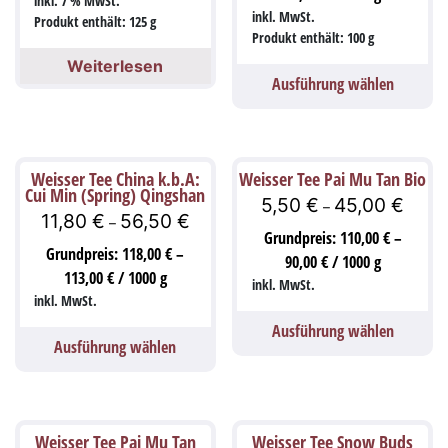
inkl. 7 % MwSt.
inkl. MwSt.
Produkt enthält: 125
g
Produkt enthält: 100
g
Weiterlesen
Ausführung wählen
Weisser Tee China k.b.A:
Weisser Tee Pai Mu Tan Bio
Cui Min (Spring) Qingshan
5,50
€
45,00
€
–
11,80
€
56,50
€
–
Grundpreis:
110,00
€
–
Grundpreis:
118,00
€
–
90,00
€
/
1000
g
113,00
€
/
1000
g
inkl. MwSt.
inkl. MwSt.
Ausführung wählen
Ausführung wählen
Weisser Tee Pai Mu Tan
Weisser Tee Snow Buds